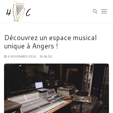
Skip
to
content
Search for:
Découvrez un espace musical
unique à Angers !
4 NOVEMBER 2024
BLOG